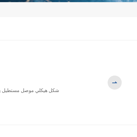

شكل هيكلي موصل مستطيل يتميز
询