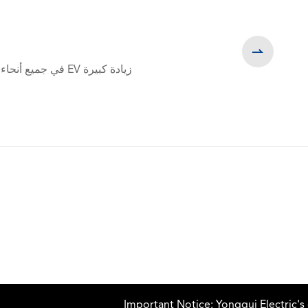

Important Notice: Yonggui Electric's official