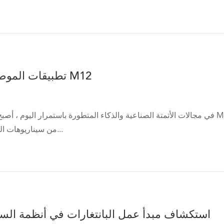
تطبيقات الموصلات الدائرية M12
في مجالات الأتمتة الصناعية والذكاء المتطورة باستمرار اليوم ، أصبح الموصل الدائري M12 ، بأدا
من سيناريوهات التطبيق ، واحدًا من...
استكشاف مبدأ عمل البانتغارات في أنظمة الس