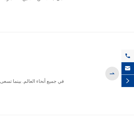



