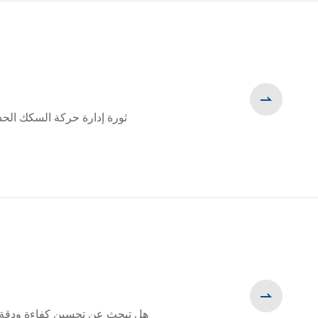

ثورة إدارة حركة السكك الحدي
WhatsApp (如 +85291234567)
邮箱

هل تبحث عن تحسين كفاءة ودقة ع