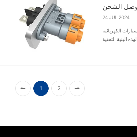
موصل الشحن
24 JUL 2024
لعالم ، شهد الطلب على البنية التحتية للشحن EV زيادة كبيرة

1
2
