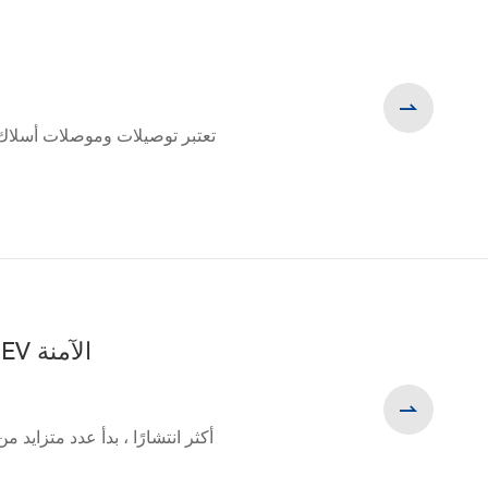

تعتبر توصيلات وموصلات أسلاك ا
باستخدام موصلات شحن CCS2 لتبسيط أنظمة الشحن السريع EV الآمنة
