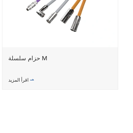
حزام سلسلة M
اقرأ المزيد
