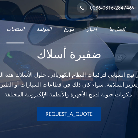
0086-0816-2847469

اتصل بنا
أخبار
موزع
العولمة
المنتجات
ح
حل 
نظام السكك الحديدية والصناعية
ضفيرة أسلاك
 نهج انسيابي لتركيبات النظام الكهربائي. حلول الأسلاك هذ
، وتعزيز السلامة. سواء كان ذلك في قطاعات السيارات أو الطي
مكونات حيوية لدمج الأجهزة والأنظمة الإلكترونية المختلفة.
REQUEST_A_QUOTE