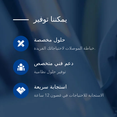
يمكننا توفير
حلول مخصصة

خياطة الموصلات لاحتياجاتك الفريدة.
دعم فني متخصص

توفير حلول نظامية
استجابة سريعة

الاستجابة للاحتياجات في غضون 12 ساعة