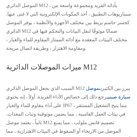
الموصل الدائري M12 ، بأدائه الفريد ومجموعة واسعة من
سيناريوهات التطبيق ، أحد المكونات الإلكترونية التي لا غنى عنها.
كجسر حاسم يربط بين مختلف الأجهزة والأنظمة ، يوفر الموصل
الدائري M12 ضمانًا موثوقًا لنقل البيانات والتحكم فيها في
مختلف البيئات المعقدة مع أدائه الممتاز المقاوم للماء والغبار ،
ومقاومة الاهتزاز ، وطريقة اتصال مريحة.
ميزات الموصلات الدائرية M12
السبب الذي يجعل الموصل الدائري M12 يبرز بين الكثيرين
موصل
سيارة صيني
يرجع ذلك إلى خصائص الأداء الفريدة. أولاً ، إنه يحتوي
على أداء مقاوم للماء والغبار IP67 ، مما يتيح التشغيل المستقر
في بيئات العمل القاسية ، مما يضمن موثوقية وثبات المعدات.
ثانياً ، يعتمد موصل M12 تصميم قابس ملولب ، مما يمنع
الموصل من الارتخاء أو السقوط في البيئات الاهتزازية ، مما