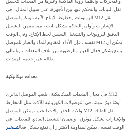
والمحركات وأنظمة رؤية الماكينة وغيرها من المعدات لتحقيق
نقل البيانات والتحكم فيها بين الأجهزة. على سبيل المثال ، في
الروبوتات وخطوط الإنتاج الآلية ، يمكن لموصل M12 نقل
在线咨询
الإشارات وأوامر التحكم بشكل ثابت ، مما يضمن التشغيل
الدقيق للروبوتات والتشغيل السلس لخط الإنتاج. وفي الوقت
نفسه ، فإن الأداء المقاوم للماء والغبار للموصل M12 يمكن أن
يمنع بشكل فعال الغبار والرطوبة من إتلاف المعدات ، وبالتالي
إطالة عمر خدمة المعدات.
معدات ميكانيكية
في مجال المعدات الميكانيكية ، يلعب الموصل الدائري M12
أيضًا دورًا مهمًا. في التوصيلات الكهربائية للآلات مثل المخارط
وآلات الحفر وآلات الختم ، يمكن للموصل M12 نقل الطاقة
والإشارات بشكل موثوق ، وضمان التشغيل العادي للمعدات. في
الوقت نفسه ، يمكن لمقاومة الاهتزاز أن تمنع بشكل فعال
تسخير