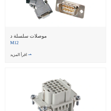
WhatsApp (如 +85291234567)
邮箱
موصلات سلسلة د
M12

اقرأ المزيد