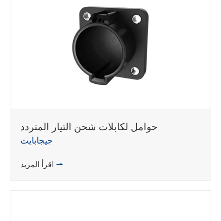
حوامل لكابلات شحن التيار المتردد
WhatsApp (如 +85291234567)
جيجابايت

اقرأ المزيد
邮箱