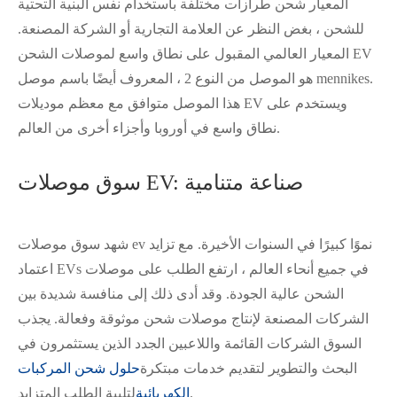
المعيار شحن طرازات مختلفة باستخدام نفس البنية التحتية
للشحن ، بغض النظر عن العلامة التجارية أو الشركة المصنعة.
المعيار العالمي المقبول على نطاق واسع لموصلات الشحن EV
هو الموصل من النوع 2 ، المعروف أيضًا باسم موصل mennikes.
هذا الموصل متوافق مع معظم موديلات EV ويستخدم على
نطاق واسع في أوروبا وأجزاء أخرى من العالم.
سوق موصلات EV: صناعة متنامية
شهد سوق موصلات ev نموًا كبيرًا في السنوات الأخيرة. مع تزايد
اعتماد EVs في جميع أنحاء العالم ، ارتفع الطلب على موصلات
الشحن عالية الجودة. وقد أدى ذلك إلى منافسة شديدة بين
الشركات المصنعة لإنتاج موصلات شحن موثوقة وفعالة. يجذب
السوق الشركات القائمة واللاعبين الجدد الذين يستثمرون في
البحث والتطوير لتقديم خدمات مبتكرة
حلول شحن المركبات
لتلبية الطلب المتزايد.
الكهربائية
在线咨询