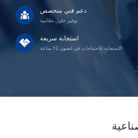
دعم فني متخصص

توفير حلول نظامية
استجابة سريعة

الاستجابة للاحتياجات في غضون 12 ساعة
ناعية