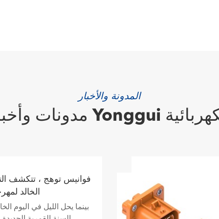
المدونة والأخبار
 وأخبار Yonggui الكهربائية
فوانيس توهج ، تتكشف التق
الخالد لمهر
بينما يحل الليل في اليوم ا
السنة القمرية الجديدة 