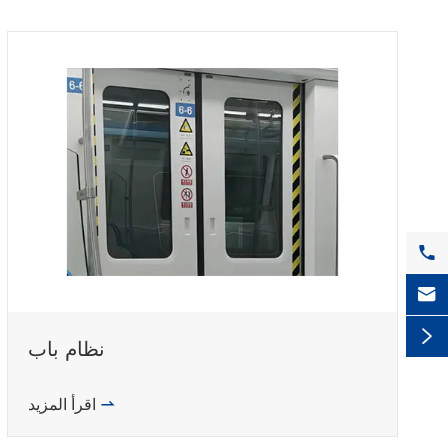



نظام باب
اقرأ المزيد
