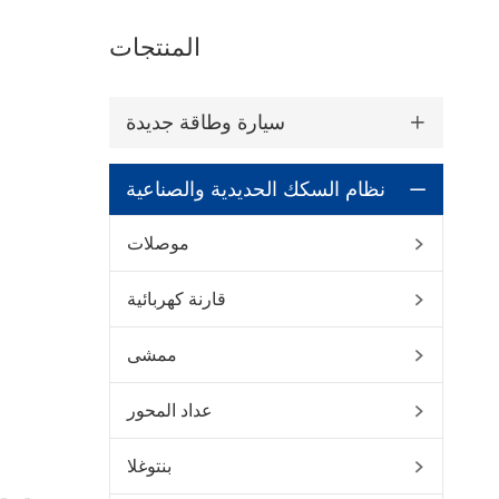
المنتجات
سيارة وطاقة جديدة

نظام السكك الحديدية والصناعية

موصلات

قارنة كهربائية

ممشى

عداد المحور

بنتوغلا
