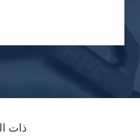
WhatsApp (如 +85291234567)
邮箱
ذات ال