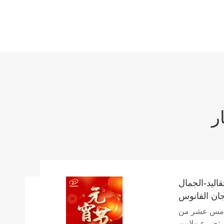
اليد-الجمال
جان الفانوس
لخامس عشر من
، تضيء ملايين