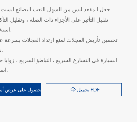
جعل المقعد ليس من السهل التعب البضائع ليست سهلة الضرر.
تقليل التأثير على الأجزاء ذات الصلة ، وتقليل الت
استخدام الاقتصاد.
تحسين تأريض العجلات لمنع ارتداد العجلات بسرعة ع
سلامة القيادة.
السيارة في التسارع السريع ، التباطؤ السريع ، زوايا 
استقرار العملية.

تحميل PDF
الحصول على عرض أسع
询