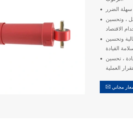
آكل ، وتحسين
الية وتحسين
حادة ، تحسين

ار مجاني
在线咨