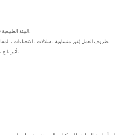
البيئة الطبيعية (الرياح ، الرمال ، المطر ، الثلج ، الضوء ، درجة الحرارة ، إلخ).
ظروف العمل (غير متساوية ، سلالات ، الانحناءات ، المفاصل ، المفاتيح ، عامل الأحماض والقلوية ، تأثير الحجر الطائر.
اهتزاز من الإثارة الخارجية أو نفسها. Ø تأثير ناتج عن التسارع والتباطؤ.
م