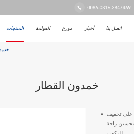
0086-0816-2847469

اتصل بنا
أخبار
موزع
العولمة
المنتجات
ح
حل 
نظام السكك الحديدية والصناعية
خدود
خمدون القطار
 على تخفيف
وتحسين راحة
الركوب.