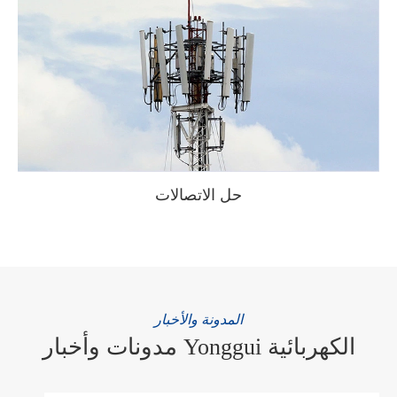
حل الاتصالات
WhatsApp (如 +85291234567)
邮箱
المدونة والأخبار
مدونات وأخبار Yonggui الكهربائية