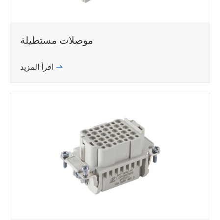
موصلات مستطيلة

اقرأ المزيد
WhatsApp (如 +85291234567)
邮箱