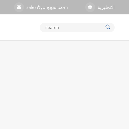
الانجليزية
sales@yonggui.com


