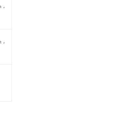
± ،
± ،