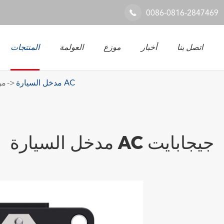
0086-0816-2847469

اتصل بنا
أخبار
موزع
العولمة
المنتجات
ح
حل 
نظام السكك الحديدية والصناعية
مدخل السيارة AC
مو
مدخل السيارة AC جيجابايت