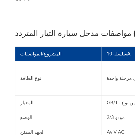
دد (GB)
سلسلة 10A
المشروع/المواصفات
 مرحلة واحدة
نوع الطاقة
المعيار
مودو 2/3
الوضع
Av V AC
الجهد المقنن