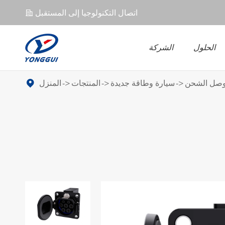
اتصال التكنولوجيا إلى المستقبل
𐄀
الحلول
الشركة
ل EV
UPS
موصل EV
صل الشحن
سيارة وطاقة جديدة
المنتجات
المنزل