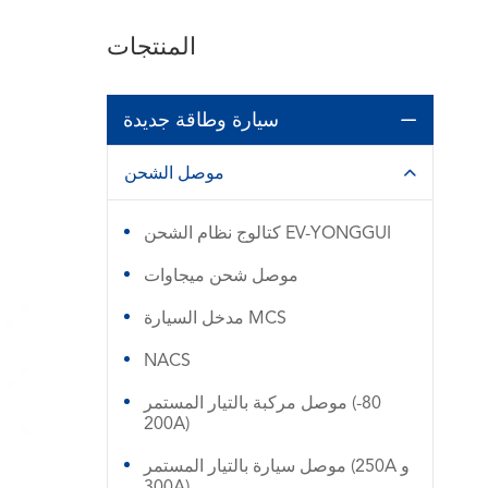
المنتجات
سيارة وطاقة جديدة

موصل الشحن

كتالوج نظام الشحن EV-YONGGUI
موصل شحن ميجاوات
مدخل السيارة MCS
NACS
موصل مركبة بالتيار المستمر (80-
200A)
موصل سيارة بالتيار المستمر (250A و
300A)