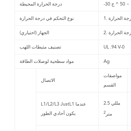
5 ^ ج
درجة الحرارة المحيطة
نوع التحكم في درجة الحرارة
درجة الحرارة
الجهاز (اختياري)
UL .94 V-0
تصنيف مثبطات اللهب
Ag
مواد سطحية لوصلات الطاقة
مواصفات
الاتصال
القسم
2.5 مللي
L1/L2/L3 JustL1 عندما
2
يكون أحادي الطور
متر