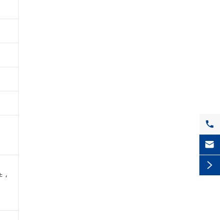



± ،