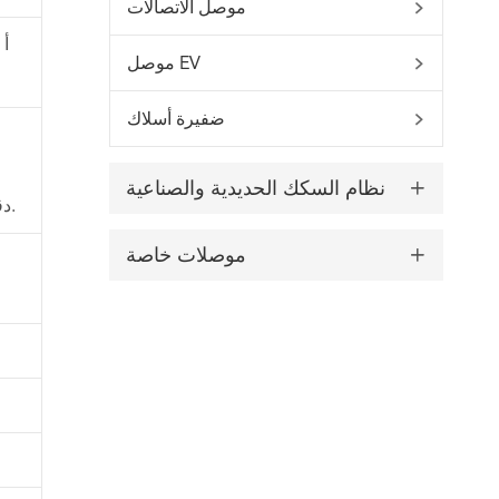
موصل الاتصالات

موصل EV

ضفيرة أسلاك

نظام السكك الحديدية والصناعية

* ملاحظة: في الحالة أحادية الطور ، يمكن إجراء الاختبار رقم 1 بجهد يبلغ V AC 1 دقيقة.
موصلات خاصة

WhatsApp (如 +85291234567)
邮箱