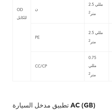
2.5 مللي
ن
OD
2
متر
للكابل
2.5 مللي
PE
2
متر
0.75
مللي
CC/CP
2
متر
تطبيق مدخل السيارة AC (GB)