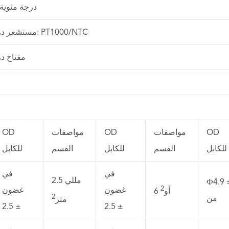
-30 درجة مئوية ~ 0
1. مستشعر درجة الحرارة: PT1000/NTC
2. مفتاح 
OD
مواصفات
OD
مواصفات
OD
للكابل
القسم
للكابل
القسم
للكابل
في
في
2.5 مللي
Ф4.9 
2
غضون
غضون
6 أو
2
من
متر
2.5 ±
2.5 ±