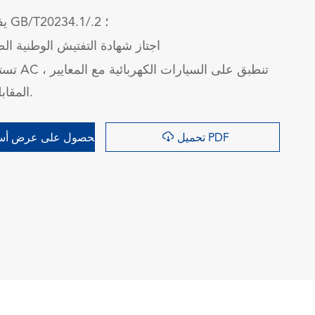
يفي بمتطلبات GB/T20234.1/.2 ؛
اجتاز شهادة التفتيش الوطنية الصي
تستخدم للشحن 
المقابلة في الصين.

تحميل PDF
الحصول على عرض أسع
询