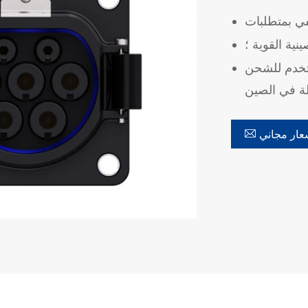
نية القوية ؛
AC ، تنطبق على السيارات الكهربائية مع المعايير

ار مجاني
在线咨