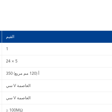
القيم
1
24 × 5
350 أ (120 مم مربع)
سي V العاصمة
سي V العاصمة
≥ 100MΩ