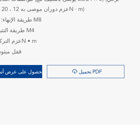
محول M8 × 20 ، عزم دوران موصى به 12N · m)
طريقة الإنهاء: إنهاء موضوع M8
طريقة التثبيت: المسمار M4
عزم التركيب: 2 ± 0.2N • m
قفل ميثود

تحميل PDF
الحصول على عرض أسع
询