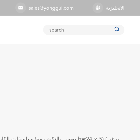
الانجليزية
sales@yonggui.com


