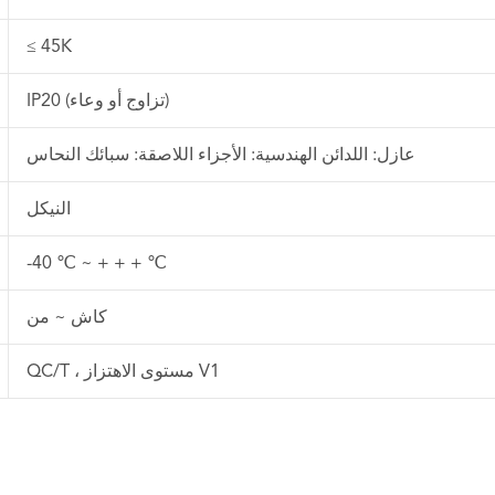
≤ 45K
IP20 (تزاوج أو وعاء)
عازل: اللدائن الهندسية: الأجزاء اللاصقة: سبائك النحاس
النيكل
-40 ℃ ~ + + + ℃
كاش ~ من
QC/T ، مستوى الاهتزاز V1