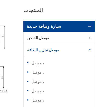
المنتجات
سيارة وطاقة جديدة

موصل الشحن

موصل تخزين الطاقة

موصل ،
موصل ،
موصل ،
موصل ،
موصل ،