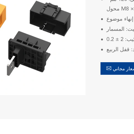
: قفل الربيع

ار مجاني
在线咨