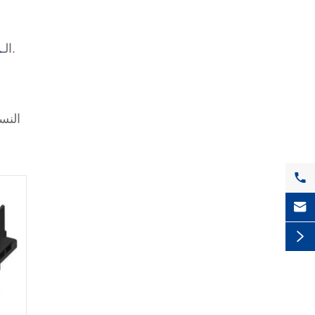
يجب أن تكون ضمن المواصفات التي توفر المنتجات وتثبيتها واستخدامها وصيانتها وفقًا للوثائق.
الـ
م
النس


