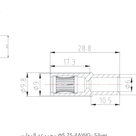
ت
مجموعة المقابس Φ5.75-4AWG- Silver