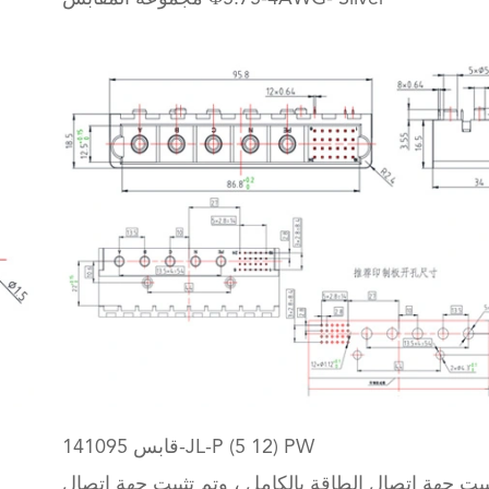
قابس 141095-JL-P (5 12) PW
بيت جهة اتصال الطاقة بالكامل ، وتم تثبيت جهة اتصال