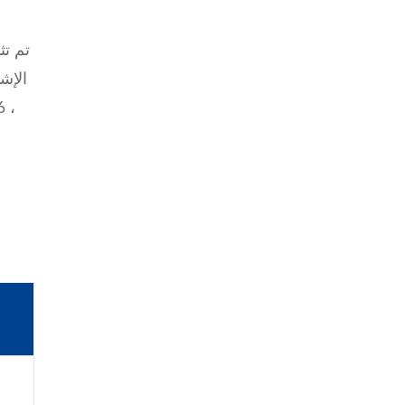
تم تث
WhatsApp (如 +85291234567)
邮箱