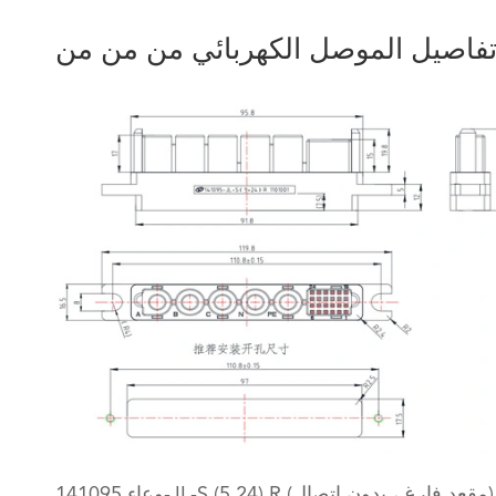
فاصيل الموصل الكهربائي من من من
وعاء 141095-JL-S (5 24) R (مقعد فارغ ، بدون اتصال)