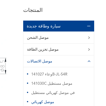
المنتجات
سيارة وطاقة جديدة

موصل الشحن

موصل تخزين الطاقة

موصل الاتصالات

وعاء 141027B-JL-S4R
141030C موصل مستطيل
في موصل كهربائي مستطيل
موصل كهربائي