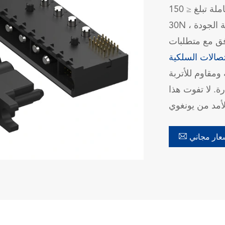
الميكانيكية قوة إدخال شاملة تبلغ ≤ 150N وقوة سحب شاملة تبلغ ≥
30N ، مما يضمن اتصالات آمنة. مصنوع من مواد عالية الجودة
ت RoHS ، يضمن الموصل
صالات السلكية
مقاوم للأتربة
ة. لا تفوت هذا

ار مجاني
在线咨