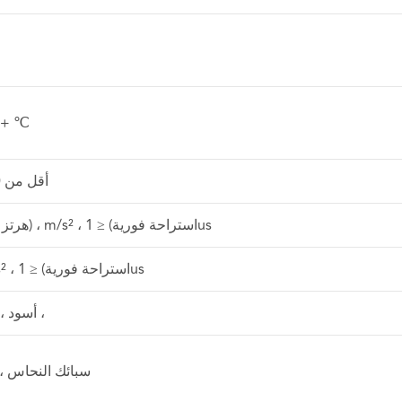
 + ℃
أقل من 40 درجة مئوية
10-، هرتز ، التسارع) ، m/s² ، استراحة فورية) ≤ 1us
التسارع) ، m/s² ، استراحة فورية) ≤ 1us
PBT + oy GF ، أسود ،
سبائك النحاس ،