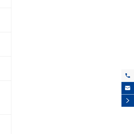


