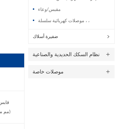
مقبس/وعاء
موصلات كهربائية سلسلة ، ،
ضفيرة أسلاك

نظام السكك الحديدية والصناعية

موصلات خاصة

قابس
(6 مم مربع)