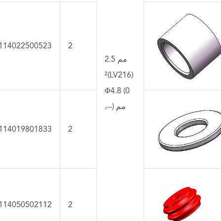
114022500523
2
2.5 مم
²(LV216)
Φ4.8 (0
،--) مم
114019801833
2
114050502112
2