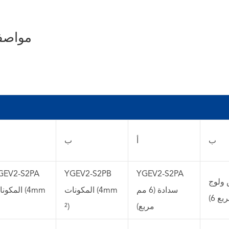
مواصفا
ب
أ
ب
GEV2-S2PA
YGEV2-S2PB
YGEV2-S2PA
 ولوج
سدادة (6 مم
المكونات (4mm
المكونات (
مربع)
²)