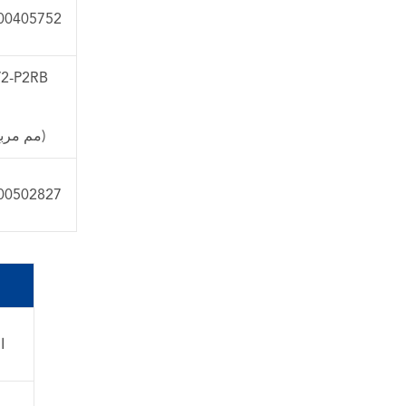
00405752
2-P2RB
(4-6 مم مربع)
00502827
WhatsApp (如 +85291234567)
邮箱
ا