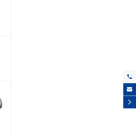


