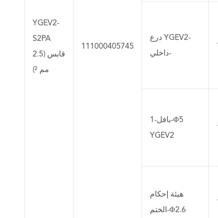
YGEV2-
درع YGEV2-
S2PA
111000405745
داخلي-
قابس (2.5
مم ²)
بافل-1-Φ5
YGEV2
هيئة إحكام
الختم-Φ2.6