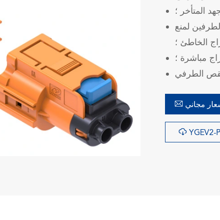
هد المتأخر ؛
لطرفين لمنع
راج الخاطئ ؛
راج مباشرة ؛

ار مجاني

YGEV2-P
在线咨