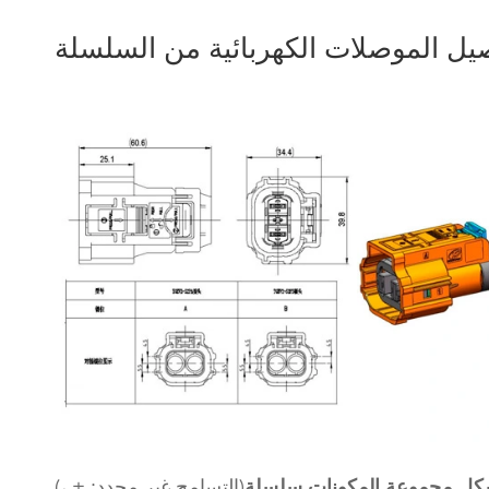
ل مجموعة المكونات سلسلة
(التسامح غير محدد: ± ،)