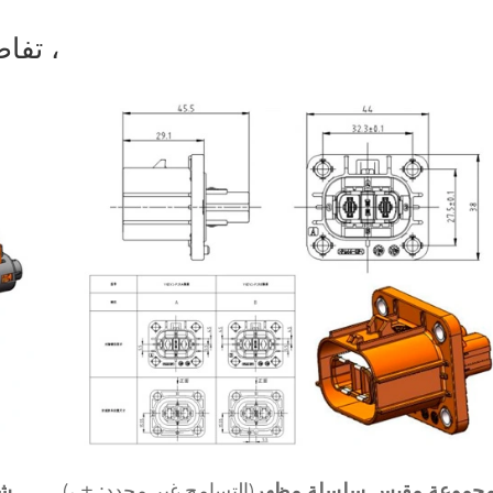
تفاصيل الموصلات الكهربائية من السلسلة ،
جموعة مقبس سلسلة مظهر
(التسامح غير محدد: ± ،)
شك