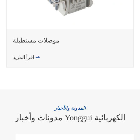
موصلات مستطيلة
WhatsApp (如 +85291234567)

اقرأ المزيد
邮箱
المدونة والأخبار
مدونات وأخبار Yonggui الكهربائية