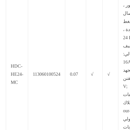
ر ،
صال
ط
دة ،
2
نيف
لي:
HDC-
جهد
HE24-
113060100524
0.07
√
√
نن: ،
MC
V;
ات
اك:
在线咨询
ولي
ات ،