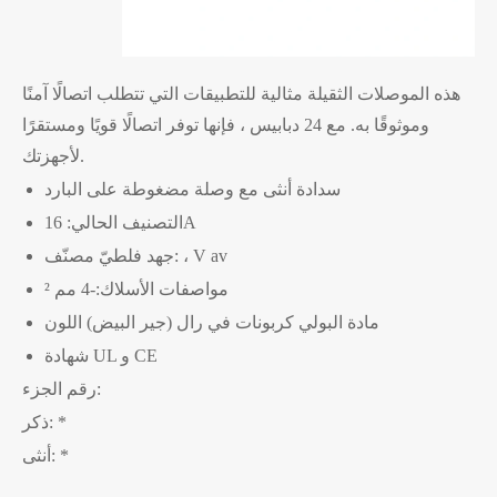
هذه الموصلات الثقيلة مثالية للتطبيقات التي تتطلب اتصالًا آمنًا
وموثوقًا به. مع 24 دبابيس ، فإنها توفر اتصالًا قويًا ومستقرًا
لأجهزتك.
سدادة أنثى مع وصلة مضغوطة على البارد
التصنيف الحالي: 16A
جهد فلطيّ مصنّف: ، V av
مواصفات الأسلاك:-4 مم ²
مادة البولي كربونات في رال (جير البيض) اللون
شهادة UL و CE
رقم الجزء:
ذكر: *
أنثى: *