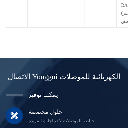
RA
(الجير
الاتصال Yonggui الكهربائية للموصلات
يمكننا توفير
حلول مخصصة

خياطة الموصلات لاحتياجاتك الفريدة.